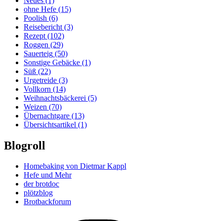
Neues
(1)
ohne Hefe
(15)
Poolish
(6)
Reisebericht
(3)
Rezept
(102)
Roggen
(29)
Sauerteig
(50)
Sonstige Gebäcke
(1)
Süß
(22)
Urgetreide
(3)
Vollkorn
(14)
Weihnachtsbäckerei
(5)
Weizen
(70)
Übernachtgare
(13)
Übersichtsartikel
(1)
Blogroll
Homebaking von Dietmar Kappl
Hefe und Mehr
der brotdoc
plötzblog
Brotbackforum
Folge