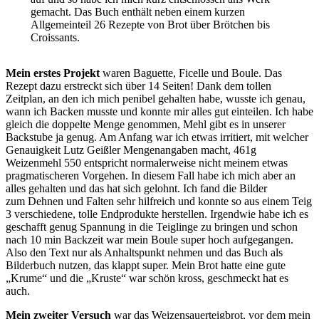
gemacht. Das Buch enthält neben einem kurzen
Allgemeinteil 26 Rezepte von Brot über Brötchen bis
Croissants.
Mein erstes Projekt
waren Baguette, Ficelle und Boule. Das
Rezept dazu erstreckt sich über 14 Seiten! Dank dem tollen
Zeitplan, an den ich mich penibel gehalten habe, wusste ich genau,
wann ich Backen musste und konnte mir alles gut einteilen. Ich habe
gleich die doppelte Menge genommen, Mehl gibt es in unserer
Backstube ja genug. Am Anfang war ich etwas irritiert, mit welcher
Genauigkeit Lutz Geißler Mengenangaben macht, 461g
Weizenmehl 550 entspricht normalerweise nicht meinem etwas
pragmatischeren Vorgehen. In diesem Fall habe ich mich aber an
alles gehalten und das hat sich gelohnt. Ich fand die Bilder
zum Dehnen und Falten sehr hilfreich und konnte so aus einem Teig
3 verschiedene, tolle Endprodukte herstellen. Irgendwie habe ich es
geschafft genug Spannung in die Teiglinge zu bringen und schon
nach 10 min Backzeit war mein Boule super hoch aufgegangen.
Also den Text nur als Anhaltspunkt nehmen und das Buch als
Bilderbuch nutzen, das klappt super. Mein Brot hatte eine gute
„Krume“ und die „Kruste“ war schön kross, geschmeckt hat es
auch.
Mein zweiter Versuch
war das Weizensauerteigbrot, vor dem mein