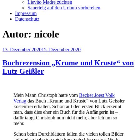
Lievito Madre züchten
Sauerteig auf den Urlaub vorbereiten
Impressum
Datenschutz
Autor:
nicole
Veröffentlicht
13. Dezember 2020
15. Dezember 2020
am
Buchrezension „Krume und Kruste“ von
Lutz Geißler
Mein Mann Christoph hatte vom
Becker Joest Volk
Verlag
das Buch „Krume und Kruste“ von Lutz Geissler
kostenfrei erhalten. Schon auf den ersten Blick erkennt
man, dass dies eher ein Buch für die Anfängerin ist –
dafür taugt Christoph nun nicht mehr, aber ich um so
mehr.
Schon beim Durchblättern fallen die vielen tollen Bilder
auf und so habe ich mich kurz entschlossen ans Werk