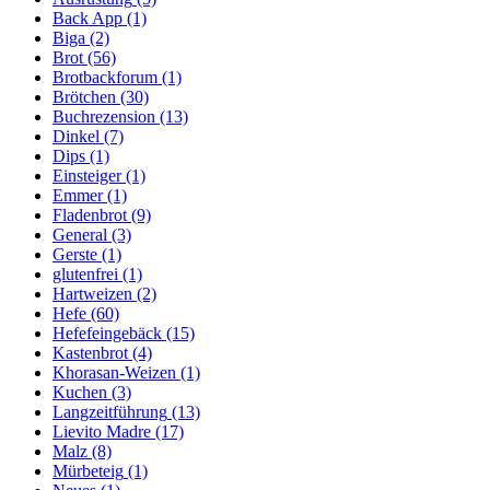
Back App
(1)
Biga
(2)
Brot
(56)
Brotbackforum
(1)
Brötchen
(30)
Buchrezension
(13)
Dinkel
(7)
Dips
(1)
Einsteiger
(1)
Emmer
(1)
Fladenbrot
(9)
General
(3)
Gerste
(1)
glutenfrei
(1)
Hartweizen
(2)
Hefe
(60)
Hefefeingebäck
(15)
Kastenbrot
(4)
Khorasan-Weizen
(1)
Kuchen
(3)
Langzeitführung
(13)
Lievito Madre
(17)
Malz
(8)
Mürbeteig
(1)