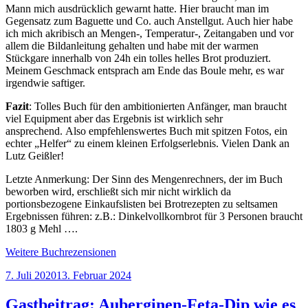
Mann mich ausdrücklich gewarnt hatte. Hier braucht man im
Gegensatz zum Baguette und Co. auch Anstellgut. Auch hier habe
ich mich akribisch an Mengen-, Temperatur-, Zeitangaben und vor
allem die Bildanleitung gehalten und habe mit der warmen
Stückgare innerhalb von 24h ein tolles helles Brot produziert.
Meinem Geschmack entsprach am Ende das Boule mehr, es war
irgendwie saftiger.
Fazit
: Tolles Buch für den ambitionierten Anfänger, man braucht
viel Equipment aber das Ergebnis ist wirklich sehr
ansprechend. Also empfehlenswertes Buch mit spitzen Fotos, ein
echter „Helfer“ zu einem kleinen Erfolgserlebnis. Vielen Dank an
Lutz Geißler!
Letzte Anmerkung: Der Sinn des Mengenrechners, der im Buch
beworben wird, erschließt sich mir nicht wirklich da
portionsbezogene Einkaufslisten bei Brotrezepten zu seltsamen
Ergebnissen führen: z.B.: Dinkelvollkornbrot für 3 Personen braucht
1803 g Mehl ….
Weitere Buchrezensionen
Veröffentlicht
7. Juli 2020
13. Februar 2024
am
Gastbeitrag: Auberginen-Feta-Dip wie es