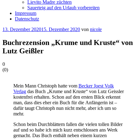
Lievito Madre züchten
Sauerteig auf den Urlaub vorbereiten
Impressum
Datenschutz
Veröffentlicht
13. Dezember 2020
15. Dezember 2020
von
nicole
am
Buchrezension „Krume und Kruste“ von
Lutz Geißler
0
(
0
)
Mein Mann Christoph hatte vom
Becker Joest Volk
Verlag
das Buch „Krume und Kruste“ von Lutz Geissler
kostenfrei erhalten. Schon auf den ersten Blick erkennt
man, dass dies eher ein Buch für die Anfängerin ist –
dafür taugt Christoph nun nicht mehr, aber ich um so
mehr.
Schon beim Durchblättern fallen die vielen tollen Bilder
auf und so habe ich mich kurz entschlossen ans Werk
gemacht. Das Buch enthält neben einem kurzen