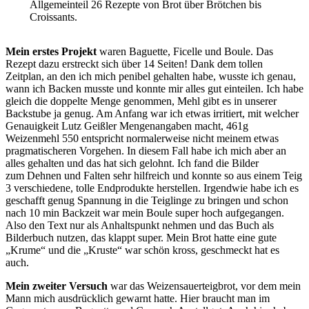
Allgemeinteil 26 Rezepte von Brot über Brötchen bis
Croissants.
Mein erstes Projekt
waren Baguette, Ficelle und Boule. Das
Rezept dazu erstreckt sich über 14 Seiten! Dank dem tollen
Zeitplan, an den ich mich penibel gehalten habe, wusste ich genau,
wann ich Backen musste und konnte mir alles gut einteilen. Ich habe
gleich die doppelte Menge genommen, Mehl gibt es in unserer
Backstube ja genug. Am Anfang war ich etwas irritiert, mit welcher
Genauigkeit Lutz Geißler Mengenangaben macht, 461g
Weizenmehl 550 entspricht normalerweise nicht meinem etwas
pragmatischeren Vorgehen. In diesem Fall habe ich mich aber an
alles gehalten und das hat sich gelohnt. Ich fand die Bilder
zum Dehnen und Falten sehr hilfreich und konnte so aus einem Teig
3 verschiedene, tolle Endprodukte herstellen. Irgendwie habe ich es
geschafft genug Spannung in die Teiglinge zu bringen und schon
nach 10 min Backzeit war mein Boule super hoch aufgegangen.
Also den Text nur als Anhaltspunkt nehmen und das Buch als
Bilderbuch nutzen, das klappt super. Mein Brot hatte eine gute
„Krume“ und die „Kruste“ war schön kross, geschmeckt hat es
auch.
Mein zweiter Versuch
war das Weizensauerteigbrot, vor dem mein
Mann mich ausdrücklich gewarnt hatte. Hier braucht man im