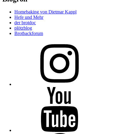
Homebaking von Dietmar Kappl
Hefe und Mehr
der brotdoc
plötzblog
Brotbackforum
Folge
mir
auf
Instagram
Folge
mir
auf
YouTube