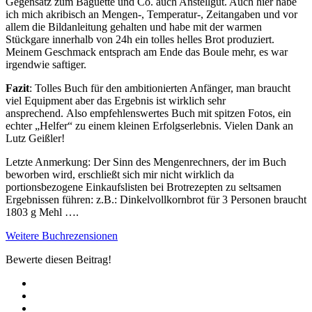
Gegensatz zum Baguette und Co. auch Anstellgut. Auch hier habe
ich mich akribisch an Mengen-, Temperatur-, Zeitangaben und vor
allem die Bildanleitung gehalten und habe mit der warmen
Stückgare innerhalb von 24h ein tolles helles Brot produziert.
Meinem Geschmack entsprach am Ende das Boule mehr, es war
irgendwie saftiger.
Fazit
: Tolles Buch für den ambitionierten Anfänger, man braucht
viel Equipment aber das Ergebnis ist wirklich sehr
ansprechend. Also empfehlenswertes Buch mit spitzen Fotos, ein
echter „Helfer“ zu einem kleinen Erfolgserlebnis. Vielen Dank an
Lutz Geißler!
Letzte Anmerkung: Der Sinn des Mengenrechners, der im Buch
beworben wird, erschließt sich mir nicht wirklich da
portionsbezogene Einkaufslisten bei Brotrezepten zu seltsamen
Ergebnissen führen: z.B.: Dinkelvollkornbrot für 3 Personen braucht
1803 g Mehl ….
Weitere Buchrezensionen
Bewerte diesen Beitrag!