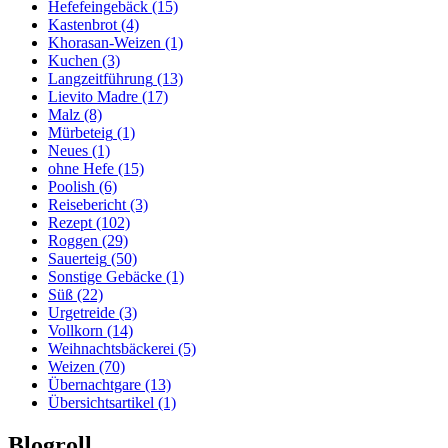
Hefefeingebäck
(15)
Kastenbrot
(4)
Khorasan-Weizen
(1)
Kuchen
(3)
Langzeitführung
(13)
Lievito Madre
(17)
Malz
(8)
Mürbeteig
(1)
Neues
(1)
ohne Hefe
(15)
Poolish
(6)
Reisebericht
(3)
Rezept
(102)
Roggen
(29)
Sauerteig
(50)
Sonstige Gebäcke
(1)
Süß
(22)
Urgetreide
(3)
Vollkorn
(14)
Weihnachtsbäckerei
(5)
Weizen
(70)
Übernachtgare
(13)
Übersichtsartikel
(1)
Blogroll