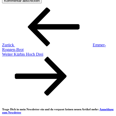
Beitragsnavigation
Vorheriger
Beitrag
Zurück
Emmer-
Roggen-Brot
Nächster
Weiter
Kürbis Hoch Drei
Beitrag
Trage Dich in mein Newsletter ein und du verpasst keinen neuen Artikel mehr:
Anmeldung
zum Newsletter