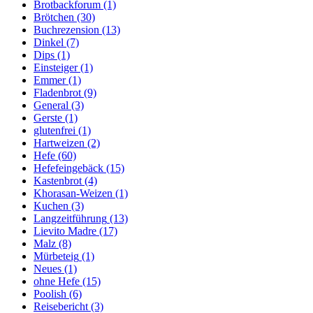
Brotbackforum
(1)
Brötchen
(30)
Buchrezension
(13)
Dinkel
(7)
Dips
(1)
Einsteiger
(1)
Emmer
(1)
Fladenbrot
(9)
General
(3)
Gerste
(1)
glutenfrei
(1)
Hartweizen
(2)
Hefe
(60)
Hefefeingebäck
(15)
Kastenbrot
(4)
Khorasan-Weizen
(1)
Kuchen
(3)
Langzeitführung
(13)
Lievito Madre
(17)
Malz
(8)
Mürbeteig
(1)
Neues
(1)
ohne Hefe
(15)
Poolish
(6)
Reisebericht
(3)