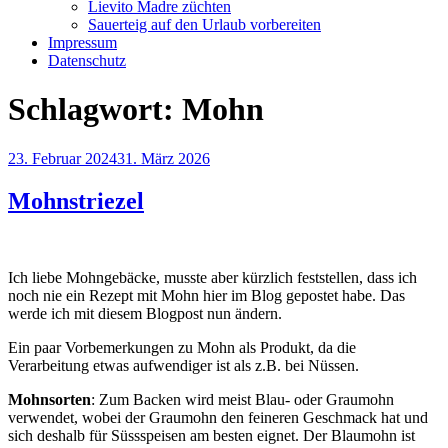
Lievito Madre züchten
Sauerteig auf den Urlaub vorbereiten
Impressum
Datenschutz
Schlagwort:
Mohn
Veröffentlicht
23. Februar 2024
31. März 2026
am
Mohnstriezel
Ich liebe Mohngebäcke, musste aber kürzlich feststellen, dass ich
noch nie ein Rezept mit Mohn hier im Blog gepostet habe. Das
werde ich mit diesem Blogpost nun ändern.
Ein paar Vorbemerkungen zu Mohn als Produkt, da die
Verarbeitung etwas aufwendiger ist als z.B. bei Nüssen.
Mohnsorten
: Zum Backen wird meist Blau- oder Graumohn
verwendet, wobei der Graumohn den feineren Geschmack hat und
sich deshalb für Süssspeisen am besten eignet. Der Blaumohn ist