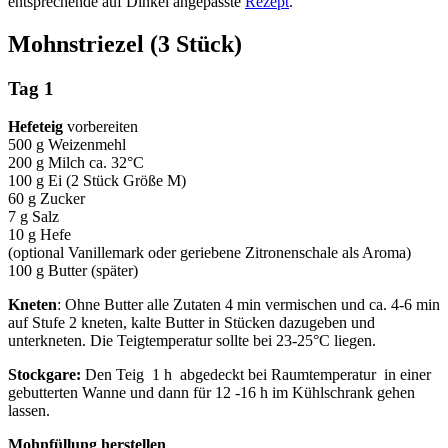
entsprechende auf Dinkel angepasste
Rezept
.
Mohnstriezel (3 Stück)
Tag 1
Hefeteig
vorbereiten
500 g Weizenmehl
200 g Milch ca. 32°C
100 g Ei (2 Stück Größe M)
60 g Zucker
7 g Salz
10 g Hefe
(optional Vanillemark oder geriebene Zitronenschale als Aroma)
100 g Butter (später)
Kneten
: Ohne Butter alle Zutaten 4 min vermischen und ca. 4-6 min
auf Stufe 2 kneten, kalte Butter in Stücken dazugeben und
unterkneten.
Die Teigtemperatur sollte bei 23-25°C liegen.
Stockgare:
Den Teig 1 h abgedeckt bei Raumtemperatur in einer
gebutterten Wanne und dann für 12 -16 h im Kühlschrank gehen
lassen.
Mohnfüllung
herstellen