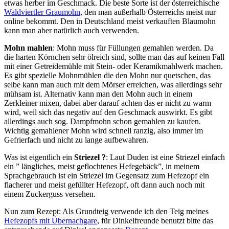
etwas herber im Geschmack. Die beste Sorte ist der österreichische
Waldviertler Graumohn
, den man außerhalb Österreichs meist nur
online bekommt. Den in Deutschland meist verkauften Blaumohn
kann man aber natürlich auch verwenden.
Mohn mahlen
: Mohn muss für Füllungen gemahlen werden. Da
die harten Körnchen sehr ölreich sind, sollte man das auf keinen Fall
mit einer Getreidemühle mit Stein- oder Keramikmahlwerk machen.
Es gibt spezielle Mohnmühlen die den Mohn nur quetschen, das
selbe kann man auch mit dem Mörser erreichen, was allerdings sehr
mühsam ist. Alternativ kann man den Mohn auch in einem
Zerkleiner mixen, dabei aber darauf achten das er nicht zu warm
wird, weil sich das negativ auf den Geschmack auswirkt. Es gibt
allerdings auch sog. Dampfmohn schon gemahlen zu kaufen.
Wichtig gemahlener Mohn wird schnell ranzig, also immer im
Gefrierfach und nicht zu lange aufbewahren.
Was ist eigentlich ein
Striezel ?
: Laut Duden ist eine Striezel einfach
ein ” längliches, meist geflochtenes Hefegebäck”, in meinem
Sprachgebrauch ist ein Striezel im Gegensatz zum Hefezopf ein
flacherer und meist gefüllter Hefezopf, oft dann auch noch mit
einem Zuckerguss versehen.
Nun zum Rezept: Als Grundteig verwende ich den Teig meines
Hefezopfs mit Übernachgare
, für Dinkelfreunde benutzt bitte das