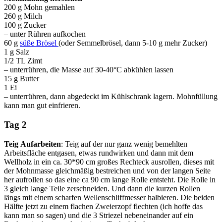
200 g Mohn gemahlen
260 g Milch
100 g Zucker
– unter Rühren aufkochen
60 g
süße Brösel
(oder Semmelbrösel, dann 5-10 g mehr Zucker)
1 g Salz
1/2 TL Zimt
– unterrühren, die Masse auf 30-40°C abkühlen lassen
15 g Butter
1 Ei
– unterrühren, dann abgedeckt im Kühlschrank lagern. Mohnfüllung
kann man gut einfrieren.
Tag 2
Teig
Aufarbeiten
: Teig auf der nur ganz wenig bemehlten
Arbeitsfläche entgasen, etwas rundwirken und dann mit dem
Wellholz in ein ca. 30*90 cm großes Rechteck ausrollen, dieses mit
der Mohnmasse gleichmäßig bestreichen und von der langen Seite
her aufrollen so das eine ca 90 cm lange Rolle entsteht. Die Rolle in
3 gleich lange Teile zerschneiden. Und dann die kurzen Rollen
längs mit einem scharfen Wellenschliffmesser halbieren. Die beiden
Hälfte jetzt zu einem flachen Zweierzopf flechten (ich hoffe das
kann man so sagen) und die 3 Striezel nebeneinander auf ein