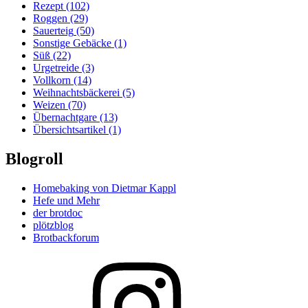
Rezept
(102)
Roggen
(29)
Sauerteig
(50)
Sonstige Gebäcke
(1)
Süß
(22)
Urgetreide
(3)
Vollkorn
(14)
Weihnachtsbäckerei
(5)
Weizen
(70)
Übernachtgare
(13)
Übersichtsartikel
(1)
Blogroll
Homebaking von Dietmar Kappl
Hefe und Mehr
der brotdoc
plötzblog
Brotbackforum
Folge
mir
auf
Instagram