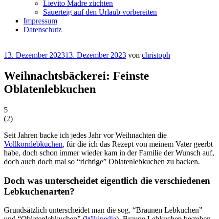
Lievito Madre züchten
Sauerteig auf den Urlaub vorbereiten
Impressum
Datenschutz
Veröffentlicht
13. Dezember 2023
13. Dezember 2023
von
christoph
am
Weihnachtsbäckerei: Feinste
Oblatenlebkuchen
5
(
2
)
Seit Jahren backe ich jedes Jahr vor Weihnachten die
Vollkornlebkuchen
, für die ich das Rezept von meinem Vater geerbt
habe, doch schon immer wieder kam in der Familie der Wunsch auf,
doch auch doch mal so “richtige” Oblatenlebkuchen zu backen.
Doch was unterscheidet eigentlich die verschiedenen
Lebkuchenarten?
Grundsätzlich unterscheidet man die sog. “Braunen Lebkuchen”
und “Oblatenlebkuchen” (
Wikipedia
). Braune Lebkuchen bestehen