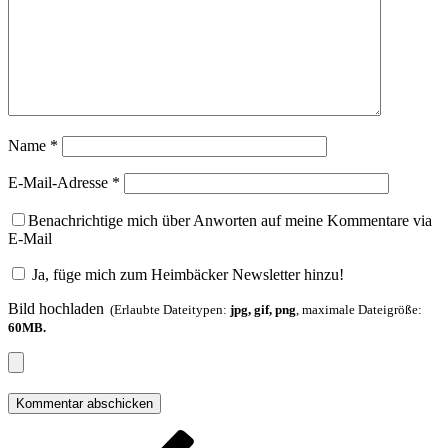
Name
*
E-Mail-Adresse
*
Benachrichtige mich über Anworten auf meine Kommentare via
E-Mail
Ja, füge mich zum Heimbäcker Newsletter hinzu!
Bild hochladen
(Erlaubte Dateitypen:
jpg, gif, png
, maximale Dateigröße:
60MB.
Beitragsnavigation
Vorheriger