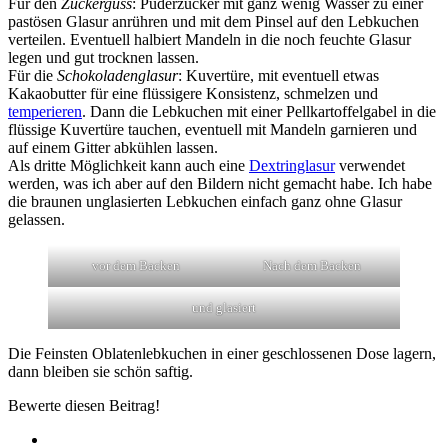
Für den
Zuckerguss
: Puderzucker mit ganz wenig Wasser zu einer
pastösen Glasur anrühren und mit dem Pinsel auf den Lebkuchen
verteilen. Eventuell halbiert Mandeln in die noch feuchte Glasur
legen und gut trocknen lassen.
Für die
Schokoladenglasur
: Kuvertüre, mit eventuell etwas
Kakaobutter für eine flüssigere Konsistenz, schmelzen und
temperieren
. Dann die Lebkuchen mit einer Pellkartoffelgabel in die
flüssige Kuvertüre tauchen, eventuell mit Mandeln garnieren und
auf einem Gitter abkühlen lassen.
Als dritte Möglichkeit kann auch eine
Dextringlasur
verwendet
werden, was ich aber auf den Bildern nicht gemacht habe. Ich habe
die braunen unglasierten Lebkuchen einfach ganz ohne Glasur
gelassen.
vor dem Backen
Nach dem Backen
und glasiert
Die Feinsten Oblatenlebkuchen in einer geschlossenen Dose lagern,
dann bleiben sie schön saftig.
Bewerte diesen Beitrag!