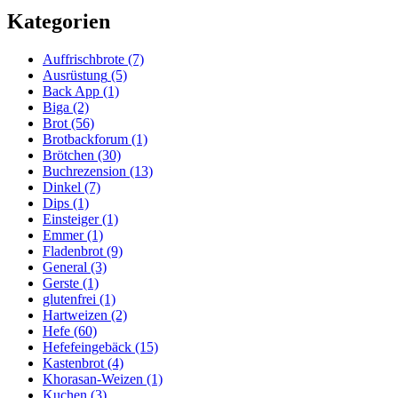
Kategorien
Auffrischbrote
(7)
Ausrüstung
(5)
Back App
(1)
Biga
(2)
Brot
(56)
Brotbackforum
(1)
Brötchen
(30)
Buchrezension
(13)
Dinkel
(7)
Dips
(1)
Einsteiger
(1)
Emmer
(1)
Fladenbrot
(9)
General
(3)
Gerste
(1)
glutenfrei
(1)
Hartweizen
(2)
Hefe
(60)
Hefefeingebäck
(15)
Kastenbrot
(4)
Khorasan-Weizen
(1)
Kuchen
(3)