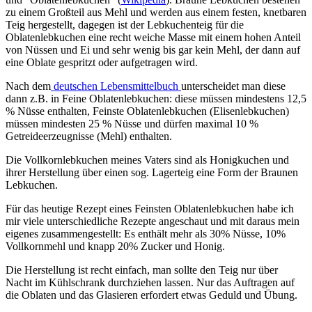
zu einem Großteil aus Mehl und werden aus einem festen, knetbaren
Teig hergestellt, dagegen ist der Lebkuchenteig für die
Oblatenlebkuchen eine recht weiche Masse mit einem hohen Anteil
von Nüssen und Ei und sehr wenig bis gar kein Mehl, der dann auf
eine Oblate gespritzt oder aufgetragen wird.
Nach dem
deutschen Lebensmittelbuch
unterscheidet man diese
dann z.B. in Feine Oblatenlebkuchen: diese müssen mindestens 12,5
% Nüsse enthalten, Feinste Oblatenlebkuchen (Elisenlebkuchen)
müssen mindesten 25 % Nüsse und dürfen maximal 10 %
Getreideerzeugnisse (Mehl) enthalten.
Die Vollkornlebkuchen meines Vaters sind als Honigkuchen und
ihrer Herstellung über einen sog. Lagerteig eine Form der Braunen
Lebkuchen.
Für das heutige Rezept eines Feinsten Oblatenlebkuchen habe ich
mir viele unterschiedliche Rezepte angeschaut und mit daraus mein
eigenes zusammengestellt: Es enthält mehr als 30% Nüsse, 10%
Vollkornmehl und knapp 20% Zucker und Honig.
Die Herstellung ist recht einfach, man sollte den Teig nur über
Nacht im Kühlschrank durchziehen lassen. Nur das Auftragen auf
die Oblaten und das Glasieren erfordert etwas Geduld und Übung.