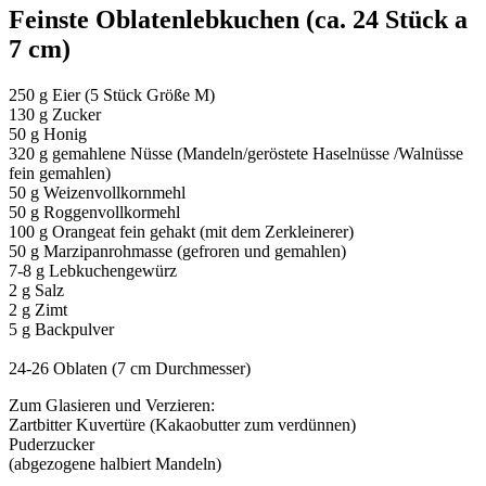
Feinste Oblatenlebkuchen (ca. 24 Stück a
7 cm)
250 g Eier (5 Stück Größe M)
130 g Zucker
50 g Honig
320 g gemahlene Nüsse (Mandeln/geröstete Haselnüsse /Walnüsse
fein gemahlen)
50 g Weizenvollkornmehl
50 g Roggenvollkormehl
100 g Orangeat fein gehakt (mit dem Zerkleinerer)
50 g Marzipanrohmasse (gefroren und gemahlen)
7-8 g Lebkuchengewürz
2 g Salz
2 g Zimt
5 g Backpulver
24-26 Oblaten (7 cm Durchmesser)
Zum Glasieren und Verzieren:
Zartbitter Kuvertüre (Kakaobutter zum verdünnen)
Puderzucker
(abgezogene halbiert Mandeln)