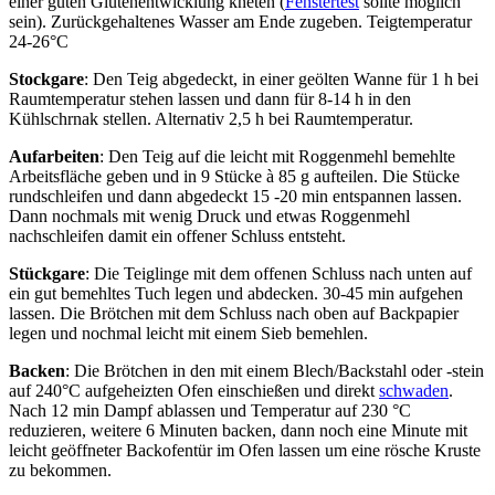
einer guten Glutenentwicklung kneten (
Fenstertest
sollte möglich
sein). Zurückgehaltenes Wasser am Ende zugeben. Teigtemperatur
24-26°C
Stockgare
: Den Teig abgedeckt, in einer geölten Wanne für 1 h bei
Raumtemperatur stehen lassen und dann für 8-14 h in den
Kühlschrnak stellen. Alternativ 2,5 h bei Raumtemperatur.
Aufarbeiten
: Den Teig auf die leicht mit Roggenmehl bemehlte
Arbeitsfläche geben und in 9 Stücke à 85 g aufteilen. Die Stücke
rundschleifen und dann abgedeckt 15 -20 min entspannen lassen.
Dann nochmals mit wenig Druck und etwas Roggenmehl
nachschleifen damit ein offener Schluss entsteht.
Stückgare
: Die Teiglinge mit dem offenen Schluss nach unten auf
ein gut bemehltes Tuch legen und abdecken. 30-45 min aufgehen
lassen. Die Brötchen mit dem Schluss nach oben auf Backpapier
legen und nochmal leicht mit einem Sieb bemehlen.
Backen
: Die Brötchen in den mit einem Blech/Backstahl oder -stein
auf 240°C aufgeheizten Ofen einschießen und direkt
schwaden
.
Nach 12 min Dampf ablassen und Temperatur auf 230 °C
reduzieren, weitere 6 Minuten backen, dann noch eine Minute mit
leicht geöffneter Backofentür im Ofen lassen um eine rösche Kruste
zu bekommen.