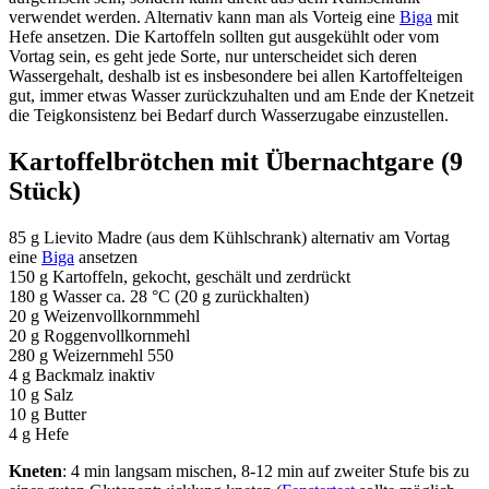
verwendet werden. Alternativ kann man als Vorteig eine
Biga
mit
Hefe ansetzen. Die Kartoffeln sollten gut ausgekühlt oder vom
Vortag sein, es geht jede Sorte, nur unterscheidet sich deren
Wassergehalt, deshalb ist es insbesondere bei allen Kartoffelteigen
gut, immer etwas Wasser zurückzuhalten und am Ende der Knetzeit
die Teigkonsistenz bei Bedarf durch Wasserzugabe einzustellen.
Kartoffelbrötchen mit Übernachtgare (9
Stück)
85 g Lievito Madre (aus dem Kühlschrank) alternativ am Vortag
eine
Biga
ansetzen
150 g Kartoffeln, gekocht, geschält und zerdrückt
180 g Wasser ca. 28 °C (20 g zurückhalten)
20 g Weizenvollkornmmehl
20 g Roggenvollkornmehl
280 g Weizernmehl 550
4 g Backmalz inaktiv
10 g Salz
10 g Butter
4 g Hefe
Kneten
: 4 min langsam mischen, 8-12 min auf zweiter Stufe bis zu