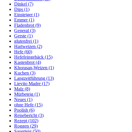
Dinkel
(7)
Dips
(1)
Einsteiger
(1)
Emmer
(1)
Fladenbrot
(9)
General
(3)
Gerste
(1)
glutenfrei
(1)
Hartweizen
(2)
Hefe
(60)
Hefefeingebäck
(15)
Kastenbrot
(4)
Khorasan-Weizen
(1)
Kuchen
(3)
Langzeitführung
(13)
Lievito Madre
(17)
Malz
(8)
Mürbeteig
(1)
Neues
(1)
ohne Hefe
(15)
Poolish
(6)
Reisebericht
(3)
Rezept
(102)
Roggen
(29)
Sauerteig
(50)