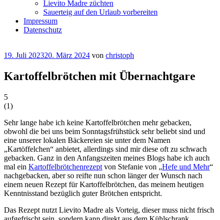
Lievito Madre züchten
Sauerteig auf den Urlaub vorbereiten
Impressum
Datenschutz
Veröffentlicht
19. Juli 2023
20. März 2024
von
christoph
am
Kartoffelbrötchen mit Übernachtgare
5
(
1
)
Sehr lange habe ich keine Kartoffelbrötchen mehr gebacken,
obwohl die bei uns beim Sonntagsfrühstück sehr beliebt sind und
eine unserer lokalen Bäckereien sie unter dem Namen
„Kartöffelchen“ anbietet, allerdings sind mir diese oft zu schwach
gebacken. Ganz in den Anfangszeiten meines Blogs habe ich auch
mal ein
Kartoffelbrötchenrezept
von Stefanie von „
Hefe und Mehr
“
nachgebacken, aber so reifte nun schon länger der Wunsch nach
einem neuen Rezept für Kartoffelbrötchen, das meinem heutigen
Kenntnisstand bezüglich guter Brötchen entspricht.
Das Rezept nutzt Lievito Madre als Vorteig, dieser muss nicht frisch
aufgefrischt sein, sondern kann direkt aus dem Kühlschrank