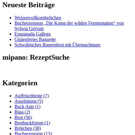
Neueste Beiträge
Weizenvollkornbrötchen
Buchrezension „Die Kunst der wilden Fermentation“ von
Sylwia Gervais
Empanada Gallega
Glutenfreies Baguette
Schwäbisches Bauernbrot mit Übernachtgare
mipano: RezeptSuche
Kategorien
Auffrischbrote
(7)
Ausrüstung
(5)
Back App
(1)
Biga
(2)
Brot
(56)
Brotbackforum
(1)
Brötchen
(30)
Buchrezension
(13)