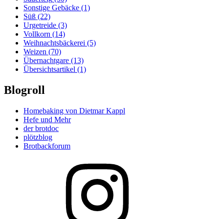
Sonstige Gebäcke
(1)
Süß
(22)
Urgetreide
(3)
Vollkorn
(14)
Weihnachtsbäckerei
(5)
Weizen
(70)
Übernachtgare
(13)
Übersichtsartikel
(1)
Blogroll
Homebaking von Dietmar Kappl
Hefe und Mehr
der brotdoc
plötzblog
Brotbackforum
Folge
mir
auf
Instagram