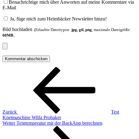
Benachrichtige mich über Anworten auf meine Kommentare via
E-Mail
Ja, füge mich zum Heimbäcker Newsletter hinzu!
Bild hochladen
(Erlaubte Dateitypen:
jpg, gif, png
, maximale Dateigröße:
60MB.
Beitragsnavigation
Vorheriger
Beitrag
Zurück
Test
Knetmaschine Wilfa Probaker
Nächster
Weiter
Teigtemperatur mit der BackApp berechnen
Beitrag