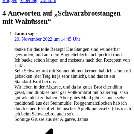
Roggen
,
Sauerteig
,
Vollkorn
4 Antworten auf „Schwarzbrotstangen
mit Walnüssen“
Janna
sagt:
20. November 2022 um 14:45 Uhr
danke für das tolle Rezept! Die Stangen sind wunderbar
geworden, und auf dem Baguetteblech auch perfekt rund.
Ich backe schon länger, und meistens nach den Rezepten von
Lutz .
Sein Schwarzbrot mit Sonnenblumenkernen hab ich schon oft
gebacken (der Teig ist ja sehr ähnlich), und das ist ein
Standard-Brot bei uns.
Wir leben in der Algarve, und da ist gutes Brot eher dünn
gesät, und dunkles oder gar Vollkornbrot mit Sauerteig ist so
gut wie nicht zu haben. Aber gutes Mehl gibt es; auch sehr
traditionell aus der Steinmühle. Roggenmalzflocken hab ich
durch einen Esslöffel rheinisches Apfelkraut ersetzt (das mach
ich beim Schwarzbrot auch so).
Sonnige Grüsse aus der Algarve, Janna