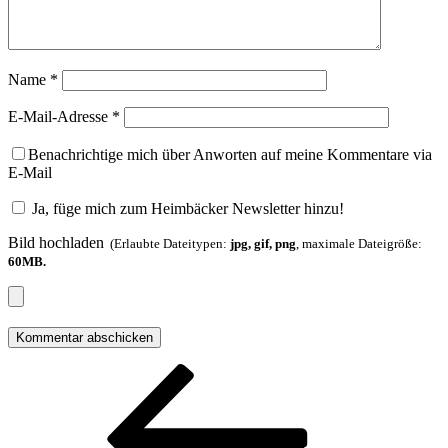
Name
*
E-Mail-Adresse
*
Benachrichtige mich über Anworten auf meine Kommentare via
E-Mail
Ja, füge mich zum Heimbäcker Newsletter hinzu!
Bild hochladen
(Erlaubte Dateitypen:
jpg, gif, png
, maximale Dateigröße:
60MB.
Beitragsnavigation
Vorheriger
Beitrag