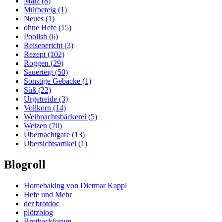
Malz
(8)
Mürbeteig
(1)
Neues
(1)
ohne Hefe
(15)
Poolish
(6)
Reisebericht
(3)
Rezept
(102)
Roggen
(29)
Sauerteig
(50)
Sonstige Gebäcke
(1)
Süß
(22)
Urgetreide
(3)
Vollkorn
(14)
Weihnachtsbäckerei
(5)
Weizen
(70)
Übernachtgare
(13)
Übersichtsartikel
(1)
Blogroll
Homebaking von Dietmar Kappl
Hefe und Mehr
der brotdoc
plötzblog
Brotbackforum