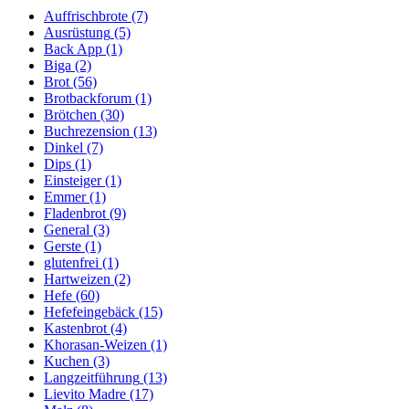
Auffrischbrote
(7)
Ausrüstung
(5)
Back App
(1)
Biga
(2)
Brot
(56)
Brotbackforum
(1)
Brötchen
(30)
Buchrezension
(13)
Dinkel
(7)
Dips
(1)
Einsteiger
(1)
Emmer
(1)
Fladenbrot
(9)
General
(3)
Gerste
(1)
glutenfrei
(1)
Hartweizen
(2)
Hefe
(60)
Hefefeingebäck
(15)
Kastenbrot
(4)
Khorasan-Weizen
(1)
Kuchen
(3)
Langzeitführung
(13)
Lievito Madre
(17)