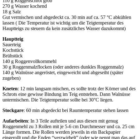
110 g Roggenschrot grob
270 g Wasser kochend
18 g Salz
Gut vermischen und abgedeckt ca. 30 min auf ca. 57 °C abkühlen
lassen ( Die Temperatur ist wichtig um die Teigtemperatur des
Hauptteigs zu steuern da kein zusätzliches Wasser dazukommt)
Hauptteig
Sauerteig
Kochstück
Brühstück
140 g Roggenvollkornmehl
30 g Roggenmalzflocken (oder anderes dunkles Roggenmalz)
140 g Walnüsse angeröstet, eingeweicht und abgeseiht (später
zugeben)
Kneten
: 12 min langsam mischen, es sollte trotz der Körner und des
Schrots eine gewisse Bindung im Teig entstehen. Dann Walnüsse
untermischen. Die Teigtemperatur sollte bei 30°C liegen.
Stockgare
: 60 min abgedeckt bei Raumtemperatur stehen lassen
Aufarbeiten
: In 3 Teile aufteilen und aus diesen mit genug
Roggenmehl zu 3 Rollen mit je 5-6 cm Durchmesser und ca. 25 cm
Länge formen. Die Rollen werden jeweils in ein Backpapier
eingerollt und die Enden “verzwirbelt” (oder wie nennt man das auf