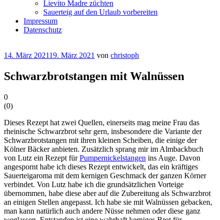
Lievito Madre züchten
Sauerteig auf den Urlaub vorbereiten
Impressum
Datenschutz
Veröffentlicht
14. März 2021
19. März 2021
von
christoph
am
Schwarzbrotstangen mit Walnüssen
0
(
0
)
Dieses Rezept hat zwei Quellen, einerseits mag meine Frau das
rheinische Schwarzbrot sehr gern, insbesondere die Variante der
Schwarzbrotstangen mit ihren kleinen Scheiben, die einige der
Kölner Bäcker anbieten. Zusätzlich sprang mir im Almbackbuch
von Lutz ein Rezept für
Pumpernickelstangen
ins Auge. Davon
angespornt habe ich dieses Rezept entwickelt, das ein kräftiges
Sauerteigaroma mit dem kernigen Geschmack der ganzen Körner
verbindet. Von Lutz habe ich die grundsätzlichen Vorteige
übernommen, habe diese aber auf die Zubereitung als Schwarzbrot
an einigen Stellen angepasst. Ich habe sie mit Walnüssen gebacken,
man kann natürlich auch andere Nüsse nehmen oder diese ganz
weglassen. Entstanden ist eine wahrhaft kerniges Brot für