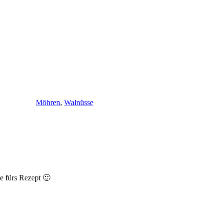
Schlagwörter
Möhren
,
Walnüsse
e fürs Rezept 🙂