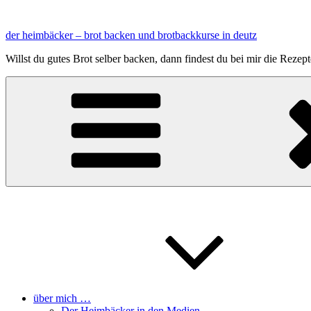
Zum
Inhalt
der heimbäcker – brot backen und brotbackkurse in deutz
springen
Willst du gutes Brot selber backen, dann findest du bei mir die Reze
über mich …
Der Heimbäcker in den Medien