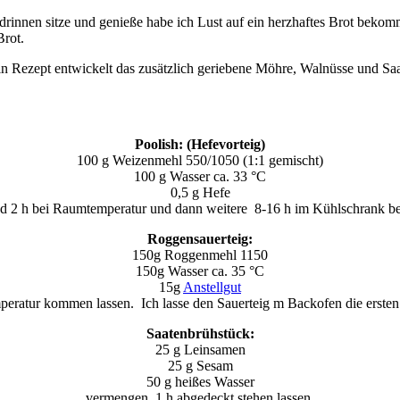
drinnen sitze und genieße habe ich Lust auf ein herzhaftes Brot bekom
Brot.
n Rezept entwickelt das zusätzlich geriebene Möhre, Walnüsse und Saa
)
Poolish: (Hefevorteig)
100 g Weizenmehl 550/1050 (1:1 gemischt)
100 g Wasser ca. 33 °C
0,5 g Hefe
 2 h bei Raumtemperatur und dann weitere 8-16 h im Kühlschrank bei
Roggensauerteig:
150g Roggenmehl 1150
150g Wasser ca. 35 °C
15g
Anstellgut
tur kommen lassen. Ich lasse den Sauerteig m Backofen die ersten 2
Saatenbrühstück:
25 g Leinsamen
25 g Sesam
50 g heißes Wasser
vermengen, 1 h abgedeckt stehen lassen.