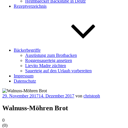
Heimbaecker Backstube in Deutz
Rezeptverzeichnis
Bäckerbegriffe
Ausrüstung zum Brotbacken
Roggensauerteig ansetzen
Lievito Madre züchten
Sauerteig auf den Urlaub vorbereiten
Impressum
Datenschutz
Veröffentlicht
29. November 2017
14. Dezember 2017
von
christoph
am
Walnuss-Möhren Brot
0
(
0
)