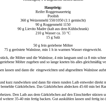
Hauptteig:
Reifer Roggensauerteig
Poolish
360 g Weizenmehl 550/1050 (1:1 gemischt)
90 g Roggenmehl 1150
90 g Lievito Madre (kalt aus dem Kühlschrank)
210 g Wasser ca. 33 °C
15 g Salz
50 g fein geriebene Möhre
75 g geröstete Walnüsse, min 1 h in warmen Wasser eingeweicht.
hstück, die Möhre und die Walnüsse, 4 min langsam und ca 8 min schnel
riebene Möhre zugeben und so lange kneten bis alles gleichmäßig verte
hen lassen und dann die eingeweichten und abgeseihten Walnüsse auf
nd kurz rundwirken und dann für einen runden Laib entweder direkt m
ins bemehlte Gärkörbchen. Das Gärkörbchen abdecken 45-60 min bei Ra
heizen. Den Laib aus dem Gärkörbchen auf den Einschießer stürzen u
 weitere 35-40 min fertig backen. Gut auskühlen lassen und fertig ist