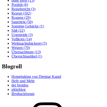
ohne Hefe
(15)
Poolish
(6)
Reisebericht
(3)
Rezept
(102)
Roggen
(29)
Sauerteig
(50)
Sonstige Gebäcke
(1)
Süß
(22)
Urgetreide
(3)
Vollkorn
(14)
Weihnachtsbäckerei
(5)
Weizen
(70)
Übernachtgare
(13)
Übersichtsartikel
(1)
Blogroll
Homebaking von Dietmar Kappl
Hefe und Mehr
der brotdoc
plötzblog
Brotbackforum
Folge
mir