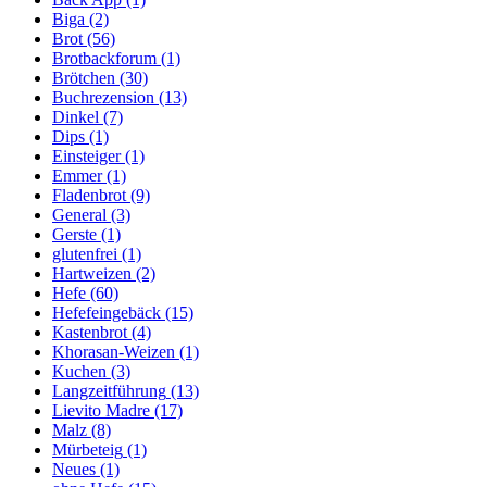
Biga
(2)
Brot
(56)
Brotbackforum
(1)
Brötchen
(30)
Buchrezension
(13)
Dinkel
(7)
Dips
(1)
Einsteiger
(1)
Emmer
(1)
Fladenbrot
(9)
General
(3)
Gerste
(1)
glutenfrei
(1)
Hartweizen
(2)
Hefe
(60)
Hefefeingebäck
(15)
Kastenbrot
(4)
Khorasan-Weizen
(1)
Kuchen
(3)
Langzeitführung
(13)
Lievito Madre
(17)
Malz
(8)
Mürbeteig
(1)
Neues
(1)