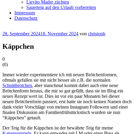
Lievito Madre züchten
Sauerteig auf den Urlaub vorbereiten
Impressum
Datenschutz
Veröffentlicht
28. September 2024
18. November 2024
von
christoph
am
Käppchen
0
(
0
)
Immer wieder experimentiere ich mit neuen Brötchenformen,
oftmals gefallen sie mir nicht besser als z.B. die normalen
Schnittbrötchen
, aber manchmal kommt dabei auch eine neue
Brötchenform heraus, die mir so gut gefällt, dass sie im Blog ein
neues Rezept wert ist. Dies ist vor ein paar Monaten bei dieser
neuen Brötchenform passiert, erst hatte sie noch keinen Namen doch
dank vieler Vorschläge von meinen Instagram Followern und einer
finalen Diskussion am Familienfrühstückstisch wurden sie nun
“Käppchen” getauft.
Der Teig für die Käppchen ist der bewährte Teig für meine
Kaisersemmeln
. Er kann entweder mit LM oder einer Biga als