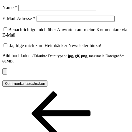
Name
*
E-Mail-Adresse
*
Benachrichtige mich über Anworten auf meine Kommentare via
E-Mail
Ja, füge mich zum Heimbäcker Newsletter hinzu!
Bild hochladen
(Erlaubte Dateitypen:
jpg, gif, png
, maximale Dateigröße:
60MB.
Beitragsnavigation
Vorheriger
Beitrag