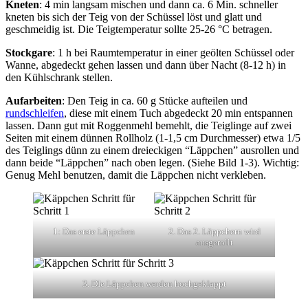
Kneten
: 4 min langsam mischen und dann ca. 6 Min. schneller
kneten bis sich der Teig von der Schüssel löst und glatt und
geschmeidig ist. Die Teigtemperatur sollte 25-26 °C betragen.
Stockgare
: 1 h bei Raumtemperatur in einer geölten Schüssel oder
Wanne, abgedeckt gehen lassen und dann über Nacht (8-12 h) in
den Kühlschrank stellen.
Aufarbeiten
: Den Teig in ca. 60 g Stücke aufteilen und
rundschleifen
, diese mit einem Tuch abgedeckt 20 min entspannen
lassen. Dann gut mit Roggenmehl bemehlt, die Teiglinge auf zwei
Seiten mit einem dünnen Rollholz (1-1,5 cm Durchmesser) etwa 1/5
des Teiglings dünn zu einem dreieckigen “Läppchen” ausrollen und
dann beide “Läppchen” nach oben legen. (Siehe Bild 1-3). Wichtig:
Genug Mehl benutzen, damit die Läppchen nicht verkleben.
1: Das erste Läppchen
2. Das 2. Läppchern wird
ausgerollt
3. DIe Läppchen werden hochgeklappt