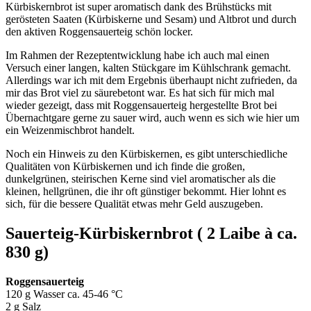
Kürbiskernbrot ist super aromatisch dank des Brühstücks mit
gerösteten Saaten (Kürbiskerne und Sesam) und Altbrot und durch
den aktiven Roggensauerteig schön locker.
Im Rahmen der Rezeptentwicklung habe ich auch mal einen
Versuch einer langen, kalten Stückgare im Kühlschrank gemacht.
Allerdings war ich mit dem Ergebnis überhaupt nicht zufrieden, da
mir das Brot viel zu säurebetont war. Es hat sich für mich mal
wieder gezeigt, dass mit Roggensauerteig hergestellte Brot bei
Übernachtgare gerne zu sauer wird, auch wenn es sich wie hier um
ein Weizenmischbrot handelt.
Noch ein Hinweis zu den Kürbiskernen, es gibt unterschiedliche
Qualitäten von Kürbiskernen und ich finde die großen,
dunkelgrünen, steirischen Kerne sind viel aromatischer als die
kleinen, hellgrünen, die ihr oft günstiger bekommt. Hier lohnt es
sich, für die bessere Qualität etwas mehr Geld auszugeben.
Sauerteig-Kürbiskernbrot ( 2 Laibe à ca.
830 g)
Roggensauerteig
120 g Wasser ca. 45-46 °C
2 g Salz