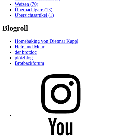
Weizen
(70)
Übernachtgare
(13)
Übersichtsartikel
(1)
Blogroll
Homebaking von Dietmar Kappl
Hefe und Mehr
der brotdoc
plötzblog
Brotbackforum
Folge
mir
auf
Instagram
Folge
mir
auf
YouTube