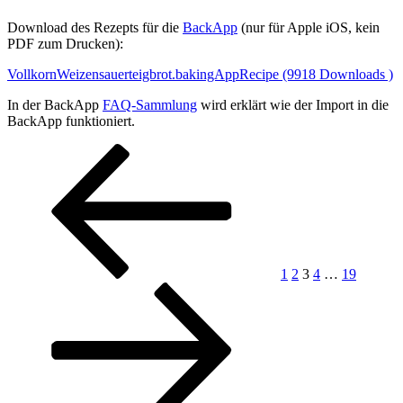
Download des Rezepts für die
BackApp
(nur für Apple iOS, kein
PDF zum Drucken):
VollkornWeizensauerteigbrot.bakingAppRecipe (9918 Downloads )
In der BackApp
FAQ-Sammlung
wird erklärt wie der Import in die
BackApp funktioniert.
Seitennummerierung
Vorherige
Seite
Seite
Seite
Seite
Seite
Nächste
Seite
Seite
der
Beiträge
1
2
3
4
…
19