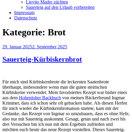
Lievito Madre züchten
Sauerteig auf den Urlaub vorbereiten
Impressum
Datenschutz
Kategorie:
Brot
Veröffentlicht
29. Januar 2025
2. September 2025
am
Sauerteig-Kürbiskernbrot
Für mich sind Kürbiskernbrote die leckersten Saatenbrote
überhaupt, insbesondere wenn man die guten steirischen
Kürbiskerne verwendet. Mein favorisiertes Rezept war bisher eines
aus dem
Hohenloher Backbuch
von meinen Bäckerfreund Ingmar
Krimmer, dass ich schon sehr oft gebacken habe. Als diesen Herbst
für mich wieder die Kürbiskernbrotsaison startete, kam mir der
Gedanke, das Rezept von Ingmar so umzubauen, dass es ohne Hefe,
also nur mit Sauerteig auskommt. Gesagt, getan und nach zwei bis
drei Versuchen bin ich nun mit dem Ergebnis zufrieden und
möchten euch heute das neue Rezept vorstellen. Dieses Sauerteig-