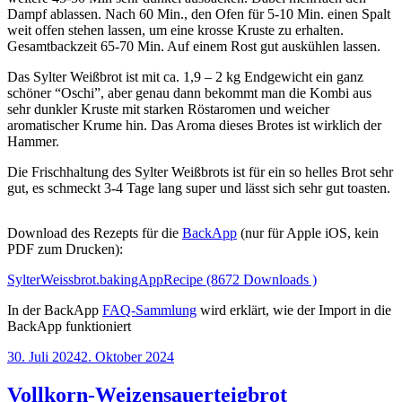
Dampf ablassen. Nach 60 Min., den Ofen für 5-10 Min. einen Spalt
weit offen stehen lassen, um eine krosse Kruste zu erhalten.
Gesamtbackzeit 65-70 Min. Auf einem Rost gut auskühlen lassen.
Das Sylter Weißbrot ist mit ca. 1,9 – 2 kg Endgewicht ein ganz
schöner “Oschi”, aber genau dann bekommt man die Kombi aus
sehr dunkler Kruste mit starken Röstaromen und weicher
aromatischer Krume hin. Das Aroma dieses Brotes ist wirklich der
Hammer.
Die Frischhaltung des Sylter Weißbrots ist für ein so helles Brot sehr
gut, es schmeckt 3-4 Tage lang super und lässt sich sehr gut toasten.
Download des Rezepts für die
BackApp
(nur für Apple iOS, kein
PDF zum Drucken):
SylterWeissbrot.bakingAppRecipe (8672 Downloads )
In der BackApp
FAQ-Sammlung
wird erklärt, wie der Import in die
BackApp funktioniert
Veröffentlicht
30. Juli 2024
2. Oktober 2024
am
Vollkorn-Weizensauerteigbrot