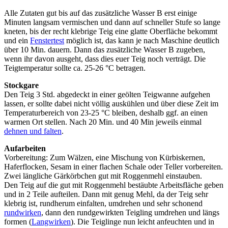
Alle Zutaten gut bis auf das zusätzliche Wasser B erst einige
Minuten langsam vermischen und dann auf schneller Stufe so lange
kneten, bis der recht klebrige Teig eine glatte Oberfläche bekommt
und ein
Fenstertest
möglich ist, das kann je nach Maschine deutlich
über 10 Min. dauern. Dann das zusätzliche Wasser B zugeben,
wenn ihr davon ausgeht, dass dies euer Teig noch verträgt. Die
Teigtemperatur sollte ca. 25-26 °C betragen.
Stockgare
Den Teig 3 Std. abgedeckt in einer geölten Teigwanne aufgehen
lassen, er sollte dabei nicht völlig auskühlen und über diese Zeit im
Temperaturbereich von 23-25 °C bleiben, deshalb ggf. an einen
warmen Ort stellen. Nach 20 Min. und 40 Min jeweils einmal
dehnen und falten
.
Aufarbeiten
Vorbereitung: Zum Wälzen, eine Mischung von Kürbiskernen,
Haferflocken, Sesam in einer flachen Schale oder Teller vorbereiten.
Zwei längliche Gärkörbchen gut mit Roggenmehl einstauben.
Den Teig auf die gut mit Roggenmehl bestäubte Arbeitsfläche geben
und in 2 Teile aufteilen. Dann mit genug Mehl, da der Teig sehr
klebrig ist, rundherum einfalten, umdrehen und sehr schonend
rundwirken
, dann den rundgewirkten Teigling umdrehen und längs
formen (
Langwirken
). Die Teiglinge nun leicht anfeuchten und in