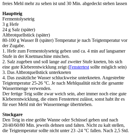
freies Mehl mehr zu sehen ist und 30 Min. abgedeckt stehen lassen
Hauptteig
Fermentolyseteig
3 g Hefe
24 g Salz (später)
Altbrotquellstück (später)
80-100 g Wasser B (später) Temperatur je nach Teigtemperatur vor
der Zugabe.
1. Hefe zum Fermentolyseteig geben und ca. 4 min auf langsamer
Stufe in der Knetmaschine mischen.
2. Salz zugeben und soll lange auf zweiter Stufe kneten, bis sich
eine gute Kleberentwicklung zeigt (
Fenstertest
sollte möglich sein)
3. Das Altbrotquellstück unterkneten
4. Das zusätzliche Wasser schluckweise unterkneten. Angestrebte
Teigtemperatur 25-26 °C. Je nach Mehlqualität nicht die gesamte
Wassermenge verwenden.
Der fertige Teig sollte zwar weich sein, aber immer noch eine gute
Kleberentwicklung, die einen Fenstertest zulässt, sonst habt ihr es
für euer Mehl mit der Wassermenge übertrieben.
Stockgare
Den Teig in eine geölte Wanne oder Schüssel geben und nach
20/40/60/80 Min. jeweils dehnen und falten. Nicht zu kalt stellen,
die Teigtemperatur sollte nicht unter 23 -24 °C fallen. Nach 2,5 Std.