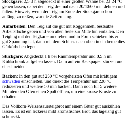
Stockgare
: 2,5-3 h abgedeckt in einer geölten Wanne bei 23-24 °C
gehen lassen, dabei den Teig dreimal nach 20/40/60 min dehnen und
falten. Hinweis, wenn der Teig am Ende der Stockgare schon
anfängt zu reißen, war die Zeit zu lang.
Aufarbeiten
: Den Teig auf die gut mit Roggenmehl bestäubte
Arbeitsfläche geben und von allen Seite zur Mitte hin einfalten. Den
Teigling mit der Teigkarte umdrehen und in Form schieben bis er
gut Spannung hat, dann mit dem Schluss nach oben in ein bemehltes
Gärkörbchen legen.
Stückgare
: Abgedeckt 1 h bei Raumtemperatur und 0,5 h im
Kühlschrank aufgehen lassen. Dann auf ein Backpapier stürzen und
einschneiden.
Backen
: In den gut auf 250 °C vorgeheizten Ofen mit kräftigem
schwaden
einschießen, und direkt die Temperatur auf 220 °C
reduzieren und weitere 50 min backen. Dann noch für 5 weitere
Minuten den Ofen einen Spalt öffnen, um eine krosse Kruste zu
erhalten.
Das Vollkorn-Weizensauerteigbrot auf einem Gitter gut auskühlen
lassen. Es ist ein leckeres mild-aromatisches Brot, das tagelang gut
schmeckt.