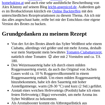
homebaking.at
und auch eine sehr ausführliche Beschreibung von
Alex Klutzny auf seinem Blog
leicht-angeniced.de
. Außerdem gab
es im Brotbackforum kürzlich ein
Online Backtreffen
mit den
unterschiedlichen Rezeptvariationen zu diesem Thema. Als ich mir
das alles angeschaut hatte, reifte bei mir der Entschluss eine eigene
Version des Brotes zu backen.
Grundgedanken zu meinem Rezept
Von der Art des Brotes ähnelt das Sylter Weißbrot sehr einem
Ciabatta, allerdings viel größer und mit mehr Aroma, deshalb
war mein Startpunkt mein bewährtes
Tomaten-Ciabattarezept
,
natürlich ohne Tomaten 😉 aber mit 2 Vorstufen und ca. TA
180.
Den Weizensauerteig habe ich durch einen milden
Roggensauerteig ersetzt, da auch das Original von Jochen
Gaues wohl ca. 10 % Roggenvollkornmehl in einem
Roggensauerteig enthält. Um einen milden Roggensauerteig
hinzubekommen, habe ich den Sauerteig mit hoher
Anstellgutmenge, warm (28-30 °C) und kurz (2 Std.) geführt.
Anstatt eines weichen Hefevorteigs (Poolish) habe ich einen
festen Hefevorteig ( Biga) verwendet, um mehr Aroma ins
Sylter Weißbrot zu bekommen.
Als Aromabooster kommt ein Altbrotquellstück aus