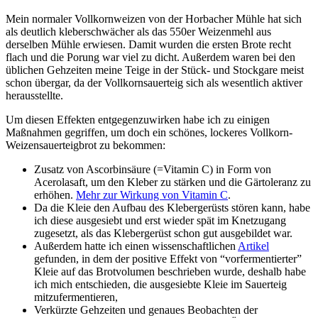
Mein normaler Vollkornweizen von der Horbacher Mühle hat sich
als deutlich kleberschwächer als das 550er Weizenmehl aus
derselben Mühle erwiesen. Damit wurden die ersten Brote recht
flach und die Porung war viel zu dicht. Außerdem waren bei den
üblichen Gehzeiten meine Teige in der Stück- und Stockgare meist
schon übergar, da der Vollkornsauerteig sich als wesentlich aktiver
herausstellte.
Um diesen Effekten entgegenzuwirken habe ich zu einigen
Maßnahmen gegriffen, um doch ein schönes, lockeres Vollkorn-
Weizensauerteigbrot zu bekommen:
Zusatz von Ascorbinsäure (=Vitamin C) in Form von
Acerolasaft, um den Kleber zu stärken und die Gärtoleranz zu
erhöhen.
Mehr zur Wirkung von Vitamin C
.
Da die Kleie den Aufbau des Klebergerüsts stören kann, habe
ich diese ausgesiebt und erst wieder spät im Knetzugang
zugesetzt, als das Klebergerüst schon gut ausgebildet war.
Außerdem hatte ich einen wissenschaftlichen
Artikel
gefunden, in dem der positive Effekt von “vorfermentierter”
Kleie auf das Brotvolumen beschrieben wurde, deshalb habe
ich mich entschieden, die ausgesiebte Kleie im Sauerteig
mitzufermentieren,
Verkürzte Gehzeiten und genaues Beobachten der