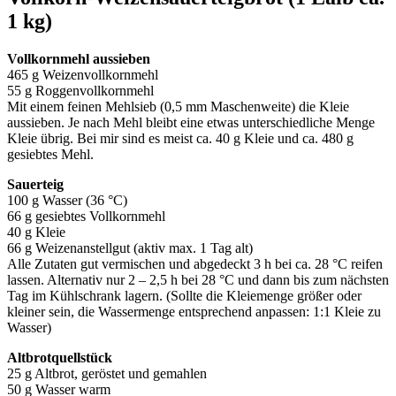
1 kg)
Vollkornmehl aussieben
465 g Weizenvollkornmehl
55 g Roggenvollkornmehl
Mit einem feinen Mehlsieb (0,5 mm Maschenweite) die Kleie
aussieben. Je nach Mehl bleibt eine etwas unterschiedliche Menge
Kleie übrig. Bei mir sind es meist ca. 40 g Kleie und ca. 480 g
gesiebtes Mehl.
Sauerteig
100 g Wasser (36 °C)
66 g gesiebtes Vollkornmehl
40 g Kleie
66 g Weizenanstellgut (aktiv max. 1 Tag alt)
Alle Zutaten gut vermischen und abgedeckt 3 h bei ca. 28 °C reifen
lassen. Alternativ nur 2 – 2,5 h bei 28 °C und dann bis zum nächsten
Tag im Kühlschrank lagern. (Sollte die Kleiemenge größer oder
kleiner sein, die Wassermenge entsprechend anpassen: 1:1 Kleie zu
Wasser)
Altbrotquellstück
25 g Altbrot, geröstet und gemahlen
50 g Wasser warm