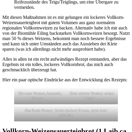
Reifezustände des Teigs/Teiglings, um eine Übergare zu
vermeiden.
Mit diesen Maßnahmen ist es mir gelungen ein lockeres Vollkorn-
Weizensauerteigbrot mit gutem Volumen aus ganz normalem
regionalen Vollkornweizen zu backen. Alternativ habe ich mir auch
von der Biomühle Eiling backstarken Vollkornweizen besorgt. Nutzt
man 50 % dieses Weizens, bekommt man noch bessere Ergebnisse
und kann sich unter Umständen auch das Aussieben der Kleie
sparen (was ich allerdings nicht mehr ausprobiert habe).
Alles in allen ist ein recht aufwändiges Rezept entstanden, aber das
Ergebnis ist ein tolles, lockeres Vollkornbrot, das mich auch
geschmacklich überzeugt hat.
Hier ein paar optische Eindrücke aus der Entwicklung des Rezepts:
Die erste Version, kompakt,
Eine weitere Version: schon
übergar ….
besser …
Das finale Rezept: Schön lockere Krume, nicht breit
gelaufen
Vollkorn-Weizensauerteigbrot (1 Laib ca.