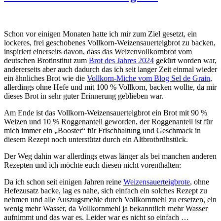
Schon vor einigen Monaten hatte ich mir zum Ziel gesetzt, ein
lockeres, frei geschobenes Vollkorn-Weizensauerteigbrot zu backen,
inspiriert einerseits davon, dass das Weizenvollkornbrot vom
deutschen Brotinstitut zum
Brot des Jahres 2024
gekürt worden war,
andererseits aber auch dadurch das ich seit langer Zeit einmal wieder
ein ähnliches Brot wie die
Vollkorn-Miche vom Blog Sel de Grain
,
allerdings ohne Hefe und mit 100 % Vollkorn, backen wollte, da mir
dieses Brot in sehr guter Erinnerung geblieben war.
Am Ende ist das Vollkorn-Weizensauerteigbrot ein Brot mit 90 %
Weizen und 10 % Roggenanteil geworden, der Roggenanteil ist für
mich immer ein „Booster“ für Frischhaltung und Geschmack in
diesem Rezept noch unterstützt durch ein Altbrotbrühstück.
Der Weg dahin war allerdings etwas länger als bei manchen anderen
Rezepten und ich möchte euch diesen nicht vorenthalten:
Da ich schon seit einigen Jahren reine
Weizensauerteigbrote
, ohne
Hefezusatz backe, lag es nahe, sich einfach ein solches Rezept zu
nehmen und alle Auszugsmehle durch Vollkornmehl zu ersetzen, ein
wenig mehr Wasser, da Vollkornmehl ja bekanntlich mehr Wasser
aufnimmt und das war es. Leider war es nicht so einfach …