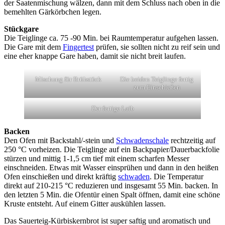
der Saatenmischung wälzen, dann mit dem Schluss nach oben in die
bemehlten Gärkörbchen legen.
Stückgare
Die Teiglinge ca. 75 -90 Min. bei Raumtemperatur aufgehen lassen.
Die Gare mit dem
Fingertest
prüfen, sie sollten nicht zu reif sein und
eine eher knappe Gare haben, damit sie nicht breit laufen.
Mischung für Brühstück
Die beiden Teiglinge fertig
zum Einschießen
Der fertige Laib
Backen
Den Ofen mit Backstahl/-stein und
Schwadenschale
rechtzeitig auf
250 °C vorheizen. Die Teiglinge auf ein Backpapier/Dauerbackfolie
stürzen und mittig 1-1,5 cm tief mit einem scharfen Messer
einschneiden. Etwas mit Wasser einsprühen und dann in den heißen
Ofen einschießen und direkt kräftig
schwaden
. Die Temperatur
direkt auf 210-215 °C reduzieren und insgesamt 55 Min. backen. In
den letzten 5 Min. die Ofentür einen Spalt öffnen, damit eine schöne
Kruste entsteht. Auf einem Gitter auskühlen lassen.
Das Sauerteig-Kürbiskernbrot ist super saftig und aromatisch und