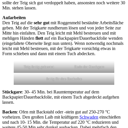
sollte der Teig sich gut verdoppelt haben, ansonsten noch weitere 30
Min. stehen lassen.
Aufarbeiten
Den Teig auf die
sehr gut
mit Roggenmehl bestäubte Arbeitsfläche
geben. Mit der Teigkarte rundherum lösen und von jeder Seite zur
Mitte hin einfalten. Den Teig leicht mit Mehl bestreuen und mit
mehligen Händen
flott
auf ein Backpapier/Dauerbackfolie wenden
(eingefaltete Oberseite liegt nun unten). Wenn notwendig nochmals
leicht mit Mehl bestreuen, mit der Teigkarte vorsichtig etwas in
Form schieben und dann mit einem Tuch abdecken.
Teig fertig geknetet
Ende der Stockgare
fertig für den Backofen
Stückgare
: 30- 45 Min. bei Raumtemperatur auf dem
Backpapier/Dauerbackfolie, mit einem Tuch abgedeckt aufgehen
lassen.
Backen
: Ofen mit Backstahl oder -stein gut auf 250-270 °C
vorheizen. Den großen Laib mit kräftigem
Schwaden
einschießen
und nach 10- 15 Min. die Temperatur auf 220 °C reduzieren und
weitere 45-50 Min sehr dunkel ausbacken. Dabei mehrfach den