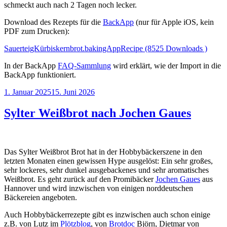
schmeckt auch nach 2 Tagen noch lecker.
Download des Rezepts für die
BackApp
(nur für Apple iOS, kein
PDF zum Drucken):
SauerteigKürbiskernbrot.bakingAppRecipe (8525 Downloads )
In der BackApp
FAQ-Sammlung
wird erklärt, wie der Import in die
BackApp funktioniert.
Veröffentlicht
1. Januar 2025
15. Juni 2026
am
Sylter Weißbrot nach Jochen Gaues
Das Sylter Weißbrot Brot hat in der Hobbybäckerszene in den
letzten Monaten einen gewissen Hype ausgelöst: Ein sehr großes,
sehr lockeres, sehr dunkel ausgebackenes und sehr aromatisches
Weißbrot. Es geht zurück auf den Promibäcker
Jochen Gaues
aus
Hannover und wird inzwischen von einigen norddeutschen
Bäckereien angeboten.
Auch Hobbybäckerrezepte gibt es inzwischen auch schon einige
z.B. von Lutz im
Plötzblog
, von
Brotdoc
Björn, Dietmar von