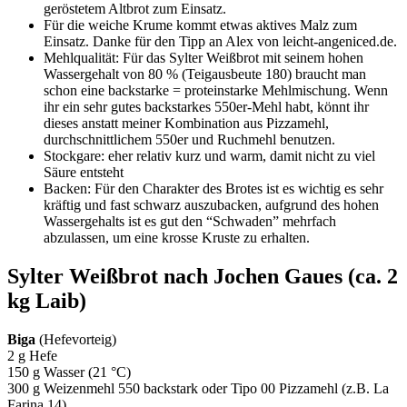
geröstetem Altbrot zum Einsatz.
Für die weiche Krume kommt etwas aktives Malz zum
Einsatz. Danke für den Tipp an Alex von leicht-angeniced.de.
Mehlqualität: Für das Sylter Weißbrot mit seinem hohen
Wassergehalt von 80 % (Teigausbeute 180) braucht man
schon eine backstarke = proteinstarke Mehlmischung. Wenn
ihr ein sehr gutes backstarkes 550er-Mehl habt, könnt ihr
dieses anstatt meiner Kombination aus Pizzamehl,
durchschnittlichem 550er und Ruchmehl benutzen.
Stockgare: eher relativ kurz und warm, damit nicht zu viel
Säure entsteht
Backen: Für den Charakter des Brotes ist es wichtig es sehr
kräftig und fast schwarz auszubacken, aufgrund des hohen
Wassergehalts ist es gut den “Schwaden” mehrfach
abzulassen, um eine krosse Kruste zu erhalten.
Sylter Weißbrot nach Jochen Gaues (ca. 2
kg Laib)
Biga
(Hefevorteig)
2 g Hefe
150 g Wasser (21 °C)
300 g Weizenmehl 550 backstark oder Tipo 00 Pizzamehl (z.B. La
Farina 14)