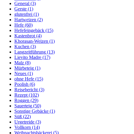
General
(3)
Gerste
(1)
glutenfrei
(1)
Hartweizen
(2)
Hefe
(60)
Hefefeingebäck
(15)
Kastenbrot
(4)
Khorasan-Weizen
(1)
Kuchen
(3)
Langzeitführung
(13)
Lievito Madre
(17)
Malz
(8)
Mürbeteig
(1)
Neues
(1)
ohne Hefe
(15)
Poolish
(6)
Reisebericht
(3)
Rezept
(102)
Roggen
(29)
Sauerteig
(50)
Sonstige Gebäcke
(1)
Süß
(22)
Urgetreide
(3)
Vollkorn
(14)
Weihnachtsbäckerei
(5)