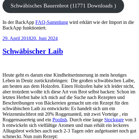
Schwäbisches Bauernbrot (11771 Downloads )
In der BackApp
FAQ-Sammlung
wird erklärt wie der Import in die
BackApp funktioniert.
Veröffentlicht
29. April 2018
20. Juni 2024
am
Schwäbischer Laib
Heute geht es darum eine Kindheitserinnerung in mein heutiges
Leben in Deutz zurückzubringen: Die großen schwäbischen Laibe,
am besten aus dem Holzofen. Einen Holzofen habe ich leider nicht,
aber trotzdem wollte ich diese Art von Brot selbst backen: Schon im
letzten Herbst habe ich mich auf die Suche nach Rezepten und
Beschreibungen von Bäckereien gemacht um ein Rezept für den
schwäbischen Laib zu entwickeln: Es handelt sich um ein
Weizenmischbrot mit 20% Roggenanteil, mit zwei Vorteige , ein
Roggensauerteig und ein
Poolish
. Durch eine lange
Stockgare
von 3
h entwickeln sich vielfältige Aromen und man erhält ein leckeres
Alltagsbrot welches auch nach 2-3 Tagen oder aufgetoastet noch gut
schmeckt. Nun zum Rezept: