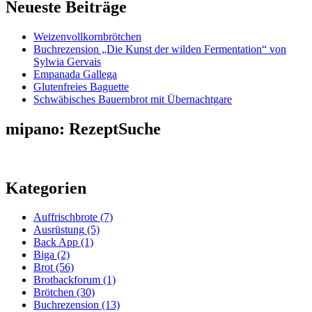
Neueste Beiträge
Weizenvollkornbrötchen
Buchrezension „Die Kunst der wilden Fermentation“ von
Sylwia Gervais
Empanada Gallega
Glutenfreies Baguette
Schwäbisches Bauernbrot mit Übernachtgare
mipano: RezeptSuche
Kategorien
Auffrischbrote
(7)
Ausrüstung
(5)
Back App
(1)
Biga
(2)
Brot
(56)
Brotbackforum
(1)
Brötchen
(30)
Buchrezension
(13)