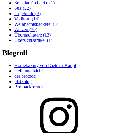
Sonstige Gebäcke
(1)
Süß
(22)
Urgetreide
(3)
Vollkorn
(14)
Weihnachtsbäckerei
(5)
Weizen
(70)
Übernachtgare
(13)
Übersichtsartikel
(1)
Blogroll
Homebaking von Dietmar Kappl
Hefe und Mehr
der brotdoc
plötzblog
Brotbackforum
Folge
mir
auf
Instagram