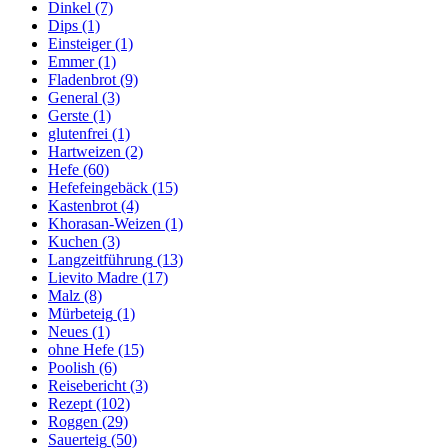
Dinkel
(7)
Dips
(1)
Einsteiger
(1)
Emmer
(1)
Fladenbrot
(9)
General
(3)
Gerste
(1)
glutenfrei
(1)
Hartweizen
(2)
Hefe
(60)
Hefefeingebäck
(15)
Kastenbrot
(4)
Khorasan-Weizen
(1)
Kuchen
(3)
Langzeitführung
(13)
Lievito Madre
(17)
Malz
(8)
Mürbeteig
(1)
Neues
(1)
ohne Hefe
(15)
Poolish
(6)
Reisebericht
(3)
Rezept
(102)
Roggen
(29)
Sauerteig
(50)