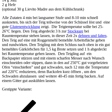
14 g Salz
2 g Hefe
(optional 30 g Lievito Madre aus dem Kühlschrank)
Alle Zutaten 4 min bei langsamer Stufe und 8-10 min schnell
auskneten, bis sich der Teig teilweise von der Schüssel löst und eine
gute
Glutenentwicklung
zeigt. Die Teigtemperatur sollte bei 25-
26°C liegen. Den Teig abgedeckt 3 h zur
Stockgare
bei
Raumtemperatur stehen lassen, in dieser Zeit 2x
dehnen und falten
.
Den Teig auf eine mit Roggenmehl bemehlte Arbeitsfläche geben
und rundwirken. Den Teigling mit dem Schluss nach oben in ein gut
bemehltes Gärkörbchen für 1,5 kg Brote setzen und 1 h abgedeckt
bei Raumtemperatur gehen lassen. Den Teigling auf ein
Backpapier stürzen und mit einem scharfen Messer nach Wunsch
einschneiden oder stippen, dann in den auf 250°C gut vorgeheizten
Ofen “einschießen” und gut schwaden, nach 12 min die Temperatur
auf 220°C reduzieren, denn Backofen kurz öffnen , um den
Schwaden abzulassen und weitere 40-45 min fertig backen. Auf
einem Gitter gut auskühlen lassen.
Gestippte Variante:
Seitennummerierung
Vorherige
Seite
Seite
Seite
der