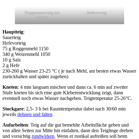
Roggensauerteig mit
Hefevorteig
Altbrot
Hauptteig
:
Sauerteig
Hefevorteig
75 g Roggenmehl 1150
340 g Weizenmehl 1050
10 g Salz
2 g Hefe
230-260 g Wasser 23-25 °C ( je nach Mehl, am besten etwas Wasser
zurückhalten und später zugeben)
Kneten
: 4 min langsam mischen und dann ca. 6 min auf zweiter
Stufe kneten bis sich eine gute Kleberentwicklung zeigt, dann
eventuell noch etwas Wasser nachgeben. Teigtemperatur 25-26°C.
Stockgare
: 2,5- 3 h bei Raumtemperatur dabei nach 30/60 min
jeweils
dehnen und falten
Aufarbeiten
: Teig auf die gut bemehlte Arbeitsfläche geben und
von allen Seiten zur Mitte hin einfalten, dann den Teiglinge drehen
und vorsichtig
rundwirken
. Wenn er rustikal aufreißen soll beim