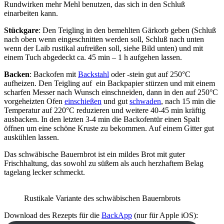
Rundwirken mehr Mehl benutzen, das sich in den Schluß
einarbeiten kann.
Stückgare
: Den Teigling in den bemehlten Gärkorb geben (Schluß
nach oben wenn eingeschnitten werden soll, Schluß nach unten
wenn der Laib rustikal aufreißen soll, siehe Bild unten) und mit
einem Tuch abgedeckt ca. 45 min – 1 h aufgehen lassen.
Backen
: Backofen mit
Backstahl
oder -stein gut auf 250°C
aufheizen. Den Teigling auf ein Backpapier stürzen und mit einem
scharfen Messer nach Wunsch einschneiden, dann in den auf 250°C
vorgeheizten Ofen
einschießen
und gut
schwaden
, nach 15 min die
Temperatur auf 220°C reduzieren und weitere 40-45 min kräftig
ausbacken. In den letzten 3-4 min die Backofentür einen Spalt
öffnen um eine schöne Kruste zu bekommen. Auf einem Gitter gut
auskühlen lassen.
Das schwäbische Bauernbrot ist ein mildes Brot mit guter
Frischhaltung, das sowohl zu süßem als auch herzhaftem Belag
tagelang lecker schmeckt.
Rustikale Variante des schwäbischen Bauernbrots
Download des Rezepts für die
BackApp
(nur für Apple iOS):