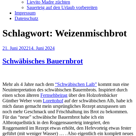
Lievito Madre züchten
Sauerteig auf den Urlaub vorbereiten
Impressum
Datenschutz
Schlagwort:
Weizenmischbrot
Veröffentlicht
21. Juni 2022
14. Juni 2024
am
Schwäbisches Bauernbrot
Mehr als 4 Jahre nach dem
“Schwäbischen Laib”
kommt nun eine
Neuinterpretation des schwäbischen Bauernbrots. Inspiriert durch
einen schon älteren
Fernsehbeirag
über den Holzofenbäcker
Günther Weber vom
Lorettohof
auf der schwäbischen Alb, habe ich
mich daran gemacht mein ursprüngliches Rezept anzupassen um
noch mehr Geschmack und Frischhaltung ins Brot zu bekommen.
Für das “neue” schwäbische Bauernbrot habe ich ein
Altbrotquellstück in den Roggensauerteig integriert, den
Roggenanteil im Rezept etwas erhöht, den Hefevorteig etwas fester
geführt (mit weniger Wasser) … . Also eigentlich ein komplett neues