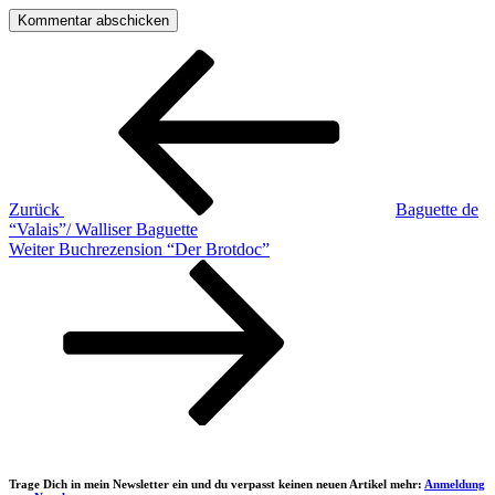
Beitragsnavigation
Vorheriger
Beitrag
Zurück
Baguette de
“Valais”/ Walliser Baguette
Nächster
Weiter
Buchrezension “Der Brotdoc”
Beitrag
Trage Dich in mein Newsletter ein und du verpasst keinen neuen Artikel mehr:
Anmeldung