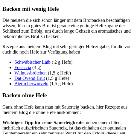
Backen mit wenig Hefe
Die meisten die sich schon länger mit dem Brotbacken beschäftigen
wissen, für ein gutes Brot ist gerade eine geringe Hefezugabe der
Schlüssel zum Erfolg, um durch lange Gehzeit ein aromatisches und
bekömmliches Brot zu backen.
Rezepte aus meinem Blog mit sehr geringer Hefezugabe, für die von
euch die noch Hefe zur Verfügung haben
Schwäbischer Laib
( 2 g Hefe)
Focaccia
(3 g)
Walnussbrötchen
(1,5 g Hefe)
Dat Ovend Brut
(1,5 g Hefe)
Biertreberwurzeln
(1,5 g Hefe)
Backen ohne Hefe
Ganz ohne Hefe kann man mit Sauerteig backen, hier Rezepte aus
meinem Blog die ohne Hefe auskommen:
Wichtiger Tipp für reine Sauerteigbrote
: neben einem fitten,
mehrfach aufgefrischten Sauerteig, ist das einhalten der optimalen
Teigtemperatur ein sehr zentraler Punkt für den Erfolg, diese liegt