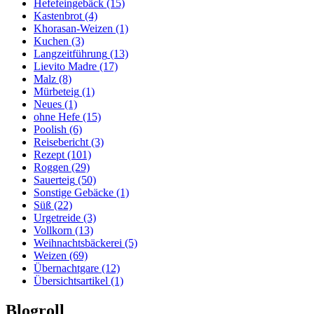
Hefefeingebäck
(15)
Kastenbrot
(4)
Khorasan-Weizen
(1)
Kuchen
(3)
Langzeitführung
(13)
Lievito Madre
(17)
Malz
(8)
Mürbeteig
(1)
Neues
(1)
ohne Hefe
(15)
Poolish
(6)
Reisebericht
(3)
Rezept
(101)
Roggen
(29)
Sauerteig
(50)
Sonstige Gebäcke
(1)
Süß
(22)
Urgetreide
(3)
Vollkorn
(13)
Weihnachtsbäckerei
(5)
Weizen
(69)
Übernachtgare
(12)
Übersichtsartikel
(1)
Blogroll