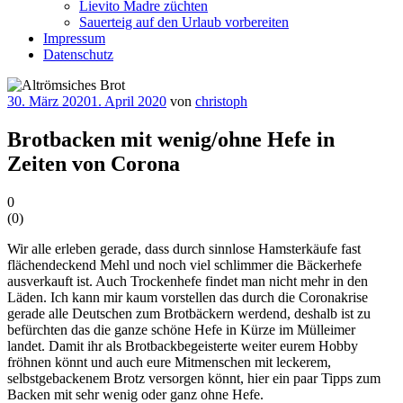
Lievito Madre züchten
Sauerteig auf den Urlaub vorbereiten
Impressum
Datenschutz
Veröffentlicht
30. März 2020
1. April 2020
von
christoph
am
Brotbacken mit wenig/ohne Hefe in
Zeiten von Corona
0
(
0
)
Wir alle erleben gerade, dass durch sinnlose Hamsterkäufe fast
flächendeckend Mehl und noch viel schlimmer die Bäckerhefe
ausverkauft ist. Auch Trockenhefe findet man nicht mehr in den
Läden. Ich kann mir kaum vorstellen das durch die Coronakrise
gerade alle Deutschen zum Brotbäckern werdend, deshalb ist zu
befürchten das die ganze schöne Hefe in Kürze im Mülleimer
landet. Damit ihr als Brotbackbegeisterte weiter eurem Hobby
fröhnen könnt und auch eure Mitmenschen mit leckerem,
selbstgebackenem Brotz versorgen könnt, hier ein paar Tipps zum
Backen mit sehr wenig oder ganz ohne Hefe.