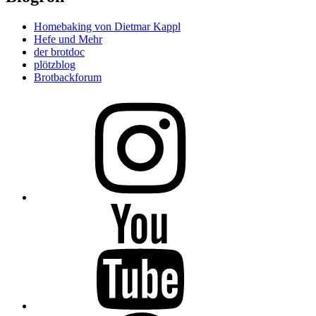
Homebaking von Dietmar Kappl
Hefe und Mehr
der brotdoc
plötzblog
Brotbackforum
Folge
mir
auf
Instagram
Folge
mir
auf
YouTube