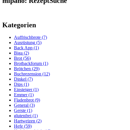
mipano: RezeptSuche
Kategorien
Auffrischbrote
(7)
Ausrüstung
(5)
Back App
(1)
Biga
(2)
Brot
(56)
Brotbackforum
(1)
Brötchen
(29)
Buchrezension
(12)
Dinkel
(7)
Dips
(1)
Einsteiger
(1)
Emmer
(1)
Fladenbrot
(9)
General
(3)
Gerste
(1)
glutenfrei
(1)
Hartweizen
(2)
Hefe
(59)